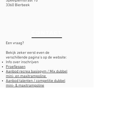
Speelpleinstraat 10
3360 Bierbeek
CONTACT
Een vraag?
Bekijk zeker eerst even de
verschillende pagina's op de website:
Info over inschrijven
Proeflessen
Aanbod recrea basisgym / Mix dubbel
mini- en maxitrampoline
Aanbod talenten / competitie dubbel
mini- & maxitrampoline
Lessenrooster en lidgelden
FAQ
Indien je daarna nog verdere vragen
zou hebben, neem contact op via e-
mail naar
info@
turnaroundbierbeek.be