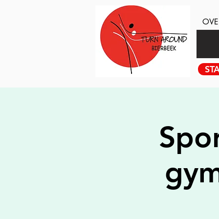
OVE
STA
Spor
gym