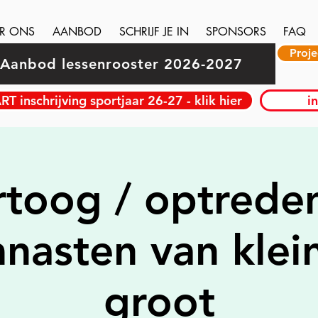
R ONS
AANBOD
SCHRIJF JE IN
SPONSORS
FAQ
Proje
Aanbod lessenrooster 2026-2027
RT inschrijving sportjaar 26-27 - klik hier
i
toog / optrede
nasten van klein
groot