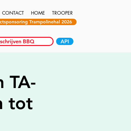
CONTACT
HOME
TROOPER
ctsponsoring Trampolinehal 2026
nschrijven BBQ
API
n TA-
 tot