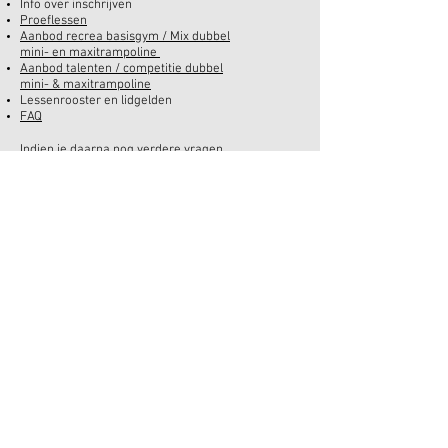
Info over inschrijven
Proeflessen
Aanbod recrea basisgym / Mix dubbel
mini- en maxitrampoline
Aanbod talenten / competitie dubbel
mini- & maxitrampoline
Lessenrooster en lidgelden
FAQ
Indien je daarna nog verdere vragen
zou hebben, neem contact op via e-
mail naar
info@
turnaroundbierbeek.be
Turn Around vzw
Zetel: Bergstraat 10, B-3360 Bierbeek
KBO
869.715.460
/ RPR Leuven
Mail
info@turnaroundbierbeek.be
© 2020 Turn Around Bierbeek vzw
Alle rechten voorbehouden.